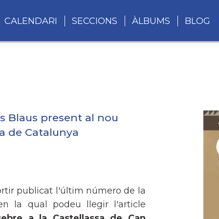
CALENDARI
SECCIONS
ÀLBUMS
BLOG
ls Blaus present al nou
ia de Catalunya
tir publicat l'últim número de la
en la qual podeu llegir l'article
sebre a la Castellassa de Can