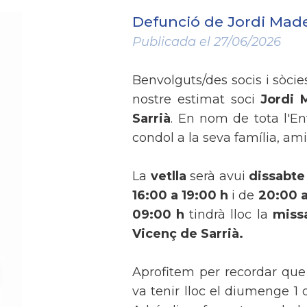
Defunció de Jordi Mader
Publicada el 27/06/2026
Benvolguts/des socis i sòci
nostre estimat soci
Jordi 
Sarrià
. En nom de tota l'En
condol a la seva família, am
La
vetlla
serà avui
dissabte
16:00 a 19:00 h
i de
20:00 a
09:00 h
tindrà lloc la
missa
Vicenç de Sarrià.
Aprofitem per recordar que 
va tenir lloc el diumenge 1