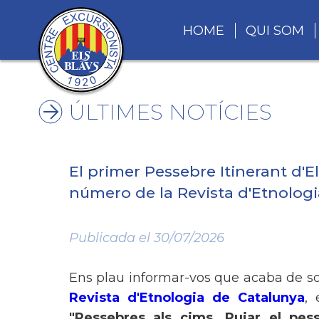
HOME
QUI SOM
ÚLTIMES NOTÍCIES
El primer Pessebre Itinerant d'E
número de la Revista d'Etnolog
Publicada el 30/07/2026
Ens plau informar-vos que acaba de sor
Revista d'Etnologia de Catalunya
, 
"Pessebres als cims. Pujar el pes