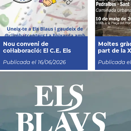
Nou conveni de
Moltes grà
col·laboració: El C.E. Els
part de la 
Blaus i el CEM Climbat La
Monestirs
Publicada el 16/06/2026
Publicada el
Foixarda s'alien per
impulsar l'escalada!