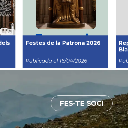
dels
Festes de la Patrona 2026
Rep
Bla
Publicada el 16/04/2026
Pub
FES-TE SOCI