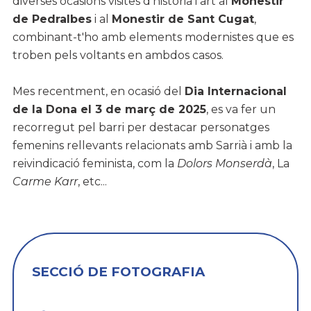
diverses ocasions visites d'història i art al
Monestir
de Pedralbes
i al
Monestir de Sant Cugat
,
combinant-t'ho amb elements modernistes que es
troben pels voltants en ambdos casos.
Mes recentment, en ocasió del
Dia Internacional
de la Dona el 3 de març de 2025
, es va fer un
recorregut pel barri per destacar personatges
femenins rellevants relacionats amb Sarrià i amb la
reivindicació feminista, com la
Dolors Monserdà
, La
Carme Karr
, etc...
SECCIÓ DE FOTOGRAFIA