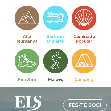
Alta
Sortides
Caminada
Muntanya
Dimarts
Popular
FentKmí
Marxes
Càmping
FES-TE SOCI