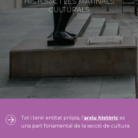
HISTÒRIC I LES MATINALS
CULTURALS
Cultura
Càmping
Tot i tenir entitat pròpia, l'
arxiu històric
es
una part fonamental de la secció de cultura.