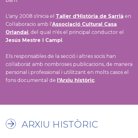
barri.
L'any 2008 s'inicia el
Taller d'Història de Sarrià
en
Col·laboracio amb l'
Associació Cultural Casa
Orlandai
, del qual n'és el principal conductor el
Jesús Mestre i Campi
.
Els responsables de la secció i altres socis han
col·laborat amb nombroses publicacions, de manera
personal i professional i utilitzant en molts casos el
fons documental de
l'Arxiu històric
.
ARXIU HISTÒRIC