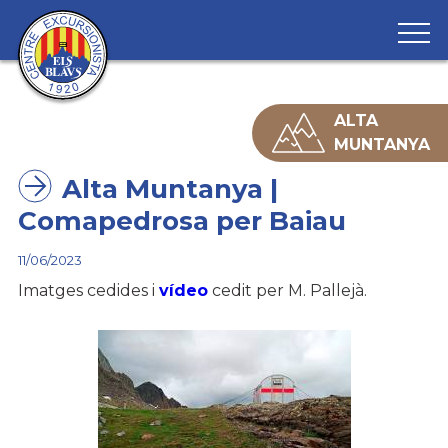
ALTA
MUNTANYA
HOME
Alta Muntanya |
QUI SOM
Comapedrosa per Baiau
CALENDARI
11/06/2023
SECCIONS
Imatges cedides i
vídeo
cedit per M. Pallejà.
FentKmí
ÀLBUMS
Alta Muntanya
BLOG
Caminada Popular
Sortides Dimarts
Marxes